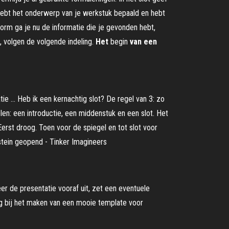
hebt het onderwerp van je werkstuk bepaald en hebt
orm ga je nu de informatie die je gevonden hebt,
 volgen de volgende indeling.
Het
begin
van
een
e ... Heb ik een kernachtig slot? De regel van 3: zo
en: een introductie, een middenstuk en een slot. Het
erst droog. Toen voor de spiegel en tot slot voor
estein geopend - Tinker Imagineers
er de presentatie vooraf uit, zet een eventuele
dig bij het maken van een mooie template voor