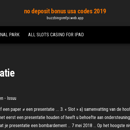
no deposit bonus usa codes 2019
buzzbingomfpi.web.app
ONAL PARK
ALL SLOTS CASINO FOR IPAD
atie
n - Issuu
 een paper ≠ een presentatie .... 3. « Slot » a) samenvatting van de hoof
et eerst een presentatie houden of heeft u behoefte aan ondersteuning bi
at je presentatie een bombardement ... 7 mei 2018 ... Op het hoogste ni