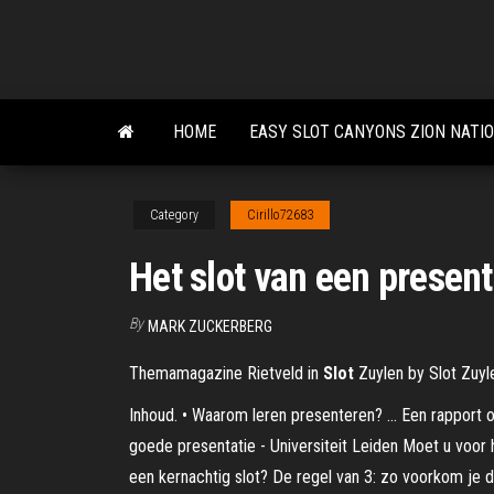
Skip
to
the
content
HOME
EASY SLOT CANYONS ZION NATI
Category
Cirillo72683
Het slot van een present
By
MARK ZUCKERBERG
Themamagazine Rietveld in
Slot
Zuylen by Slot Zuyle
Inhoud. • Waarom leren presenteren? ... Een rapport of
goede presentatie - Universiteit Leiden Moet u voor h
een kernachtig slot? De regel van 3: zo voorkom je d